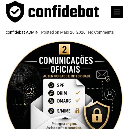
Skip
to
Men
content
Togg
confidebat ADMIN
|
Posted on
Maio 26, 2026
|
No
Comments