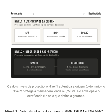
Remetente
Destinatário
NÍVEL 1 · AUTENTICIDADE DA ORIGEM
Protege o domínio · verificado pelo servidor de receção
SPF
DKIM
DMARC
Remetentes autorizados
Assinatura do servidor
Política e relatórios
NÍVEL 2 · INTEGRIDADE E NÃO-REPÚDIO
Protege a mensagem · verificado pelo destinatário
S/MIME
CERTIFICADO
Assina e cifra a mensagem
Define o nível de garantia
O envelope técnico
O selo · comum a qualificado
Os dois níveis de proteção: o Nível 1 autentica a origem (o domínio); o
Nível 2 protege a mensagem, onde o S/MIME é o envelope e o
certificado é o selo que define a garantia.
Nível 1. Autenticidade da origem: SPF, DKIM e DMARC