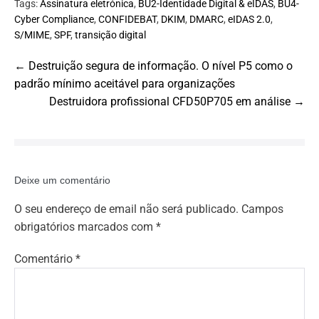
Tags:
Assinatura eletrónica
,
BU2-Identidade Digital & eIDAS
,
BU4-
Cyber Compliance
,
CONFIDEBAT
,
DKIM
,
DMARC
,
eIDAS 2.0
,
S/MIME
,
SPF
,
transição digital
Post
← Destruição segura de informação. O nível P5 como o
Navigation
padrão mínimo aceitável para organizações
Destruidora profissional CFD50P705 em análise →
Deixe um comentário
O seu endereço de email não será publicado.
Campos
obrigatórios marcados com
*
Comentário
*