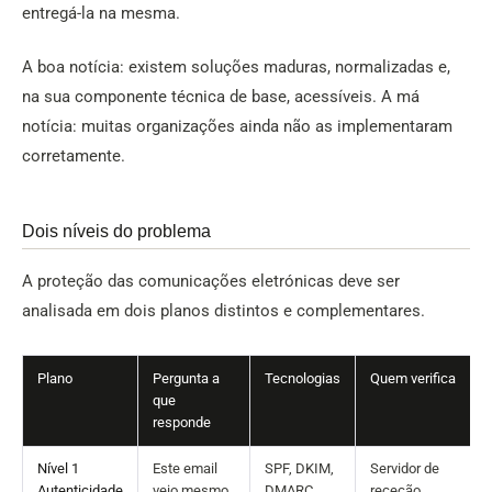
entregá-la na mesma.
A boa notícia: existem soluções maduras, normalizadas e,
na sua componente técnica de base, acessíveis. A má
notícia: muitas organizações ainda não as implementaram
corretamente.
Dois níveis do problema
A proteção das comunicações eletrónicas deve ser
analisada em dois planos distintos e complementares.
Plano
Pergunta a
Tecnologias
Quem verifica
que
responde
Nível 1
Este email
SPF, DKIM,
Servidor de
Autenticidade
veio mesmo
DMARC
receção,