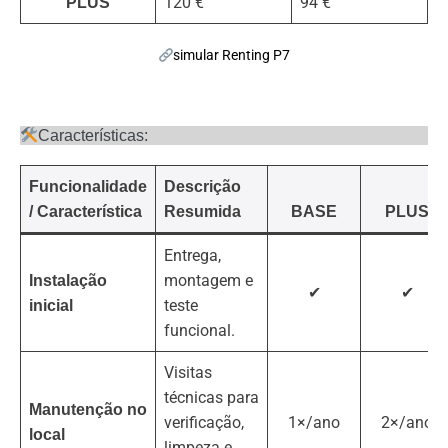
120 €
94 €
PLUS
simular Renting P7
Características:
Funcionalidade
Descrição
/ Característica
Resumida
BASE
PLUS
Entrega,
montagem e
Instalação
✔
✔
teste
inicial
funcional.
Visitas
técnicas para
Manutenção no
verificação,
1×/ano
2×/ano
local
limpeza e