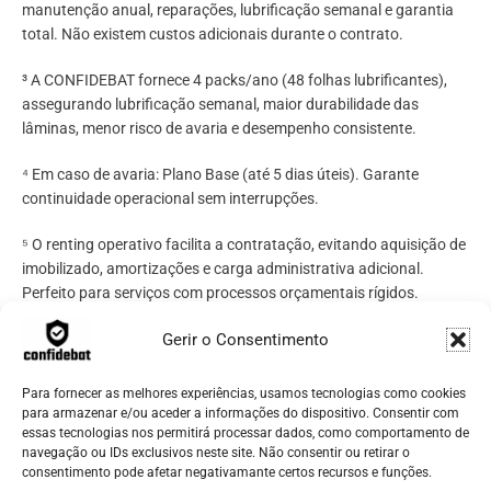
manutenção anual, reparações, lubrificação semanal e garantia
total. Não existem custos adicionais durante o contrato.
³ A CONFIDEBAT fornece 4 packs/ano (48 folhas lubrificantes),
assegurando lubrificação semanal, maior durabilidade das
lâminas, menor risco de avaria e desempenho consistente.
⁴ Em caso de avaria: Plano Base (até 5 dias úteis). Garante
continuidade operacional sem interrupções.
⁵ O renting operativo facilita a contratação, evitando aquisição de
imobilizado, amortizações e carga administrativa adicional.
Perfeito para serviços com processos orçamentais rígidos.
6
Gerir o Consentimento
Para contratos que incluam várias destruidoras, aplicam-se
descontos progressivos sobre a mensalidade: 5% (2
destruidoras), 10% (3 a 5 destruidoras), 15% (6 a 10
Para fornecer as melhores experiências, usamos tecnologias como cookies
destruidoras), 20% (11 a 20 destruidoras) e 25% (+20
para armazenar e/ou aceder a informações do dispositivo. Consentir com
essas tecnologias nos permitirá processar dados, como comportamento de
destruidoras).
navegação ou IDs exclusivos neste site. Não consentir ou retirar o
consentimento pode afetar negativamante certos recursos e funções.