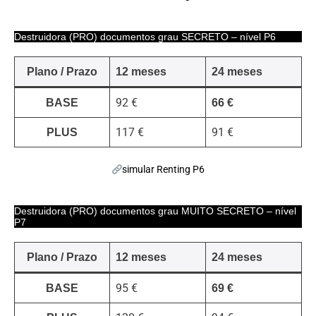
Destruidora (PRO) documentos grau SECRETO – nível P6
Plano / Prazo
12 meses
24 meses
92 €
BASE
66 €
117 €
91 €
PLUS
simular Renting P6
Destruidora (PRO) documentos grau MUITO SECRETO – nível
P7
Plano / Prazo
12 meses
24 meses
95 €
BASE
69 €