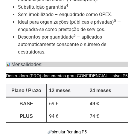
4
Substituição garantida
.
Sem imobilizado – enquadrado como OPEX.
5
Ideal para organizações (públicas e privadas)
—
enquadra-se como prestação de serviços.
6
Descontos por quantidade
– aplicados
automaticamente consoante o número de
destruidoras.
Mensalidades:
Destruidora (PRO) documentos grau CONFIDENCIAL – nível P5
Plano / Prazo
12 meses
24 meses
69 €
BASE
49 €
94 €
74 €
PLUS
simular Renting P5