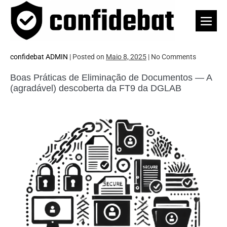
Skip
to
Men
content
Togg
confidebat ADMIN
|
Posted on
Maio 8, 2025
|
No
Comments
Boas Práticas de Eliminação de Documentos — A
(agradável) descoberta da FT9 da DGLAB