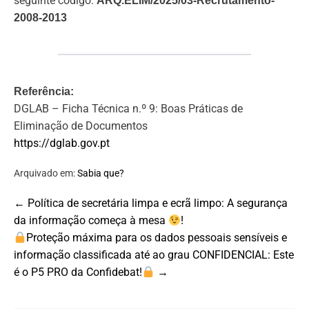
seguinte código:
ARQ.ELIM/2025/03-Recrutamento-
2008-2013
Referência:
DGLAB – Ficha Técnica n.º 9: Boas Práticas de
Eliminação de Documentos
https://dglab.gov.pt
Arquivado em:
Sabia que?
Post
← Política de secretária limpa e ecrã limpo: A segurança
Navigation
da informação começa à mesa
!
Proteção máxima para os dados pessoais sensíveis e
informação classificada até ao grau CONFIDENCIAL: Este
é o P5 PRO da Confidebat!
→