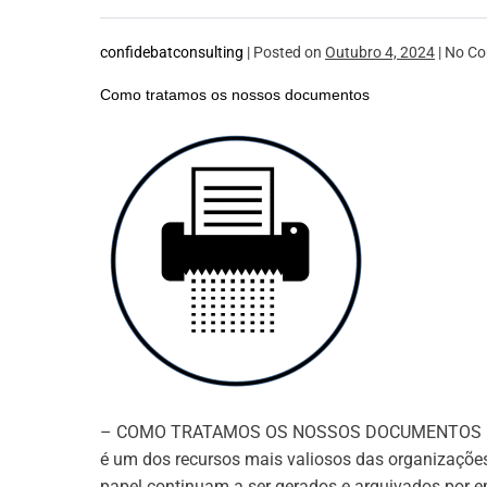
dados
pessoais)
confidebatconsulting
|
Posted on
Outubro 4, 2024
|
No
Co
Como tratamos os nossos documentos
Como
tratamos
os
nossos
documentos
– COMO TRATAMOS OS NOSSOS DOCUMENTOS – Num
é um dos recursos mais valiosos das organizaçõe
papel continuam a ser gerados e arquivados por em