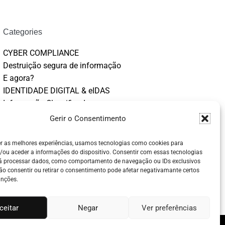
Categories
CYBER COMPLIANCE
Destruição segura de informação
E agora?
IDENTIDADE DIGITAL & eIDAS
Informação Classificada
Interessante ou não, eis a questão?
Gerir o Consentimento
Sabia que?
Segurança da Informação
er as melhores experiências, usamos tecnologias como cookies para
/ou aceder a informações do dispositivo. Consentir com essas tecnologias
SEGURANÇA DA INFORMAÇÃO
rá processar dados, como comportamento de navegação ou IDs exclusivos
CLASSIFICADA
Não consentir ou retirar o consentimento pode afetar negativamante certos
Uncategorized
unções.
ceitar
Negar
Ver preferências