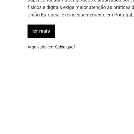
físicos e digitais exige maior atenção às prática
União Europeia, e consequentemente em Portugal,
ler mais
Como
tratamos
os
Arquivado em:
Sabia que?
nossos
documentos