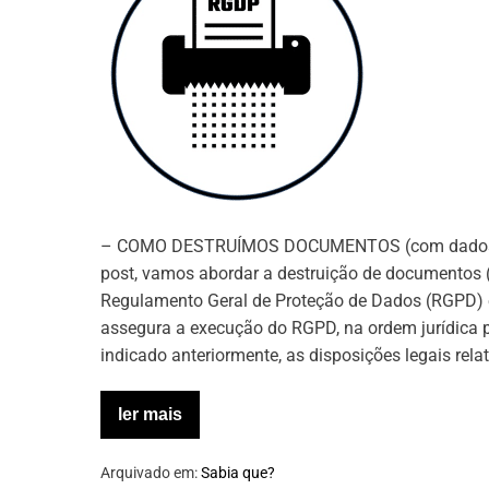
documentos
(com
dados
pessoais)
– COMO DESTRUÍMOS DOCUMENTOS (com dados pes
post, vamos abordar a destruição de documentos 
Regulamento Geral de Proteção de Dados (RGPD) e 
assegura a execução do RGPD, na ordem jurídica p
indicado anteriormente, as disposições legais rel
ler mais
Como
destruímos
documentos
Arquivado em:
Sabia que?
(com