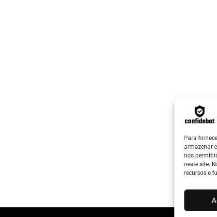
Para fornec
armazenar e
nos permiti
neste site. 
recursos e f
A