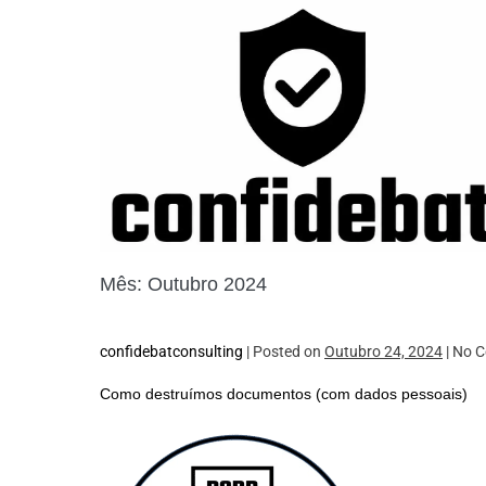
Skip
to
content
Mês:
Outubro 2024
confidebatconsulting
|
Posted on
Outubro 24, 2024
|
No
C
Como destruímos documentos (com dados pessoais)
Como
destruímos