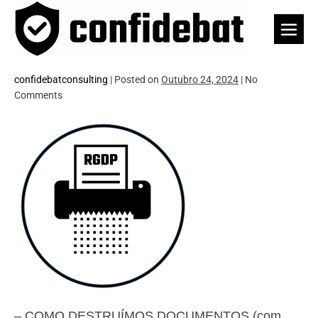
Skip
to
Men
content
Togg
confidebatconsulting
|
Posted on
Outubro 24, 2024
|
No
Comments
– COMO DESTRUÍMOS DOCUMENTOS (com