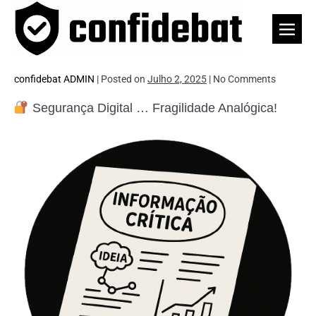
Skip
to
Men
content
Togg
confidebat ADMIN
|
Posted on
Julho 2, 2025
|
No
Comments
Segurança Digital … Fragilidade Analógica!