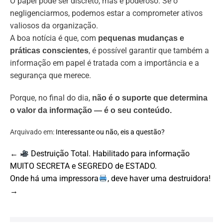
O papel pode ser discreto, mas é poderoso. Se o
negligenciarmos, podemos estar a comprometer ativos
valiosos da organização.
A boa notícia é que, com
pequenas mudanças e
, é possível garantir que também a
práticas conscientes
informação em papel é tratada com a importância e a
segurança que merece.
Porque, no final do dia,
não é o suporte que determina
o valor da informação — é o seu conteúdo.
Arquivado em:
Interessante ou não, eis a questão?
Post
←
Destruição Total. Habilitado para informação
Navigation
MUITO SECRETA e SEGREDO de ESTADO.
Onde há uma impressora
, deve haver uma destruidora!
→