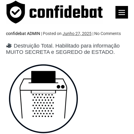
Skip
to
Men
content
Togg
confidebat ADMIN
|
Posted on
Junho 27, 2025
|
No
Comments
Destruição Total. Habilitado para informação
MUITO SECRETA e SEGREDO de ESTADO.