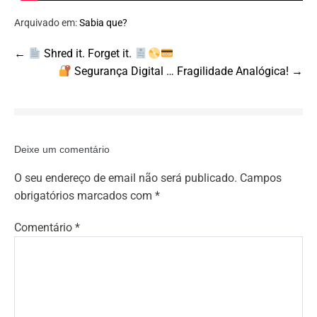
Arquivado em:
Sabia que?
Post
←
Shred it. Forget it.
Navigation
Segurança Digital … Fragilidade Analógica! →
Deixe um comentário
O seu endereço de email não será publicado.
Campos
obrigatórios marcados com
*
Comentário
*