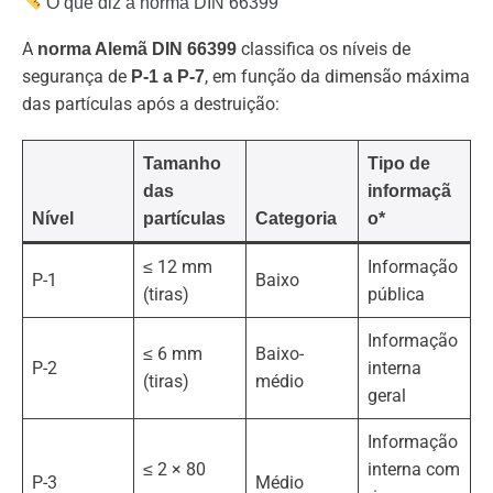
O que diz a norma DIN 66399
A
classifica os níveis de
norma Alemã DIN 66399
segurança de
, em função da dimensão máxima
P-1 a P-7
das partículas após a destruição:
Tamanho
Tipo de
das
informaçã
Nível
partículas
Categoria
o*
≤ 12 mm
Informação
P-1
Baixo
(tiras)
pública
Informação
≤ 6 mm
Baixo-
P-2
interna
(tiras)
médio
geral
Informação
≤ 2 × 80
interna com
P-3
Médio