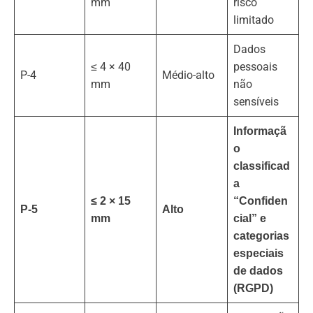
mm
risco
limitado
Dados
≤ 4 × 40
pessoais
P-4
Médio-alto
mm
não
sensíveis
Informaçã
o
classificad
a
≤ 2 × 15
“Confiden
P-5
Alto
mm
cial” e
categorias
especiais
de dados
(RGPD)