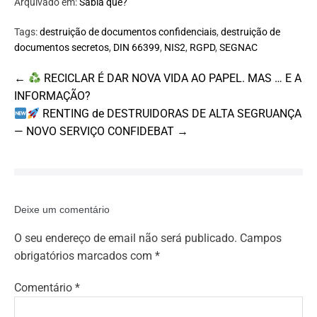
Arquivado em:
Sabia que?
Tags:
destruição de documentos confidenciais
,
destruição de
documentos secretos
,
DIN 66399
,
NIS2
,
RGPD
,
SEGNAC
Post
←
RECICLAR É DAR NOVA VIDA AO PAPEL. MAS … E A
Navigation
INFORMAÇÃO?
RENTING de DESTRUIDORAS DE ALTA SEGRUANÇA
— NOVO SERVIÇO CONFIDEBAT →
Deixe um comentário
O seu endereço de email não será publicado.
Campos
obrigatórios marcados com
*
Comentário
*