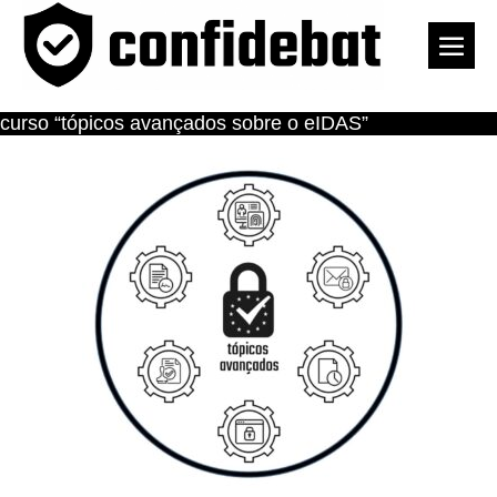
Skip
to
Men
content
Togg
curso “tópicos avançados sobre o eIDAS”