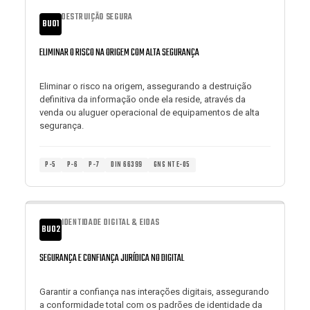
DESTRUIÇÃO SEGURA
BU01
ELIMINAR O RISCO NA ORIGEM COM ALTA SEGURANÇA
Eliminar o risco na origem, assegurando a destruição
definitiva da informação onde ela reside, através da
venda ou aluguer operacional de equipamentos de alta
segurança.
P-5
P-6
P-7
DIN 66399
GNS NT E-05
IDENTIDADE DIGITAL & EIDAS
BU02
SEGURANÇA E CONFIANÇA JURÍDICA NO DIGITAL
Garantir a confiança nas interações digitais, assegurando
a conformidade total com os padrões de identidade da