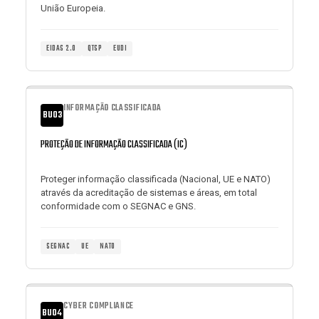
União Europeia.
EIDAS 2.0
QTSP
EUDI
INFORMAÇÃO CLASSIFICADA
BU03
PROTEÇÃO DE INFORMAÇÃO CLASSIFICADA (IC)
Proteger informação classificada (Nacional, UE e NATO)
através da acreditação de sistemas e áreas, em total
conformidade com o SEGNAC e GNS.
SEGNAC
UE
NATO
CYBER COMPLIANCE
BU04