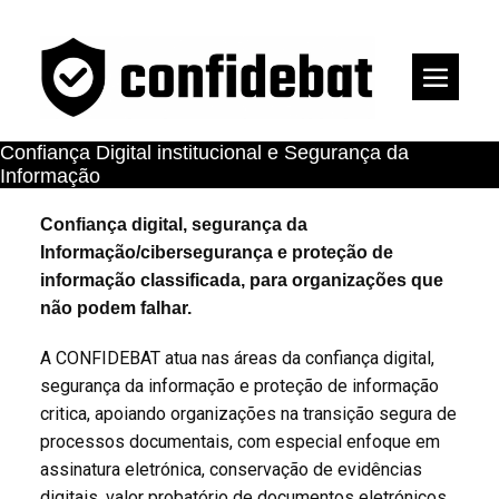
Skip
to
Menu
content
Toggl
Confiança Digital institucional e Segurança da
Informação
Confiança digital, segurança da
Informação/cibersegurança e proteção de
informação classificada, para organizações que
não podem falhar.
A CONFIDEBAT atua nas áreas da confiança digital,
segurança da informação e proteção de informação
critica, apoiando organizações na transição segura de
processos documentais, com especial enfoque em
assinatura eletrónica, conservação de evidências
digitais, valor probatório de documentos eletrónicos