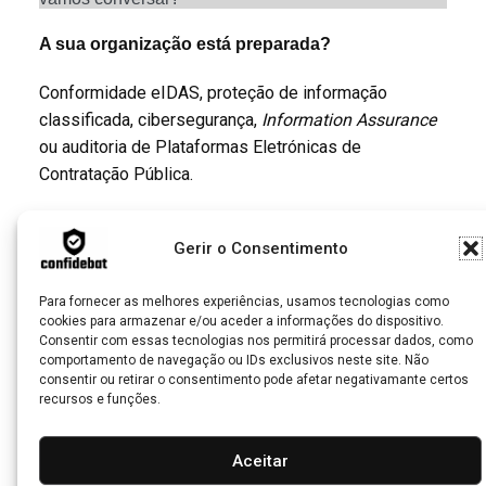
A sua organização está preparada?
Conformidade eIDAS, proteção de informação
classificada, cibersegurança,
Information Assurance
ou auditoria de Plataformas Eletrónicas de
Contratação Pública.
Agende uma conversa exploratória, sem
Gerir o Consentimento
compromisso, para avaliar as necessidades da sua
organização.
Para fornecer as melhores experiências, usamos tecnologias como
cookies para armazenar e/ou aceder a informações do dispositivo.
Agende uma breve conversa exploratória
Consentir com essas tecnologias nos permitirá processar dados, como
comportamento de navegação ou IDs exclusivos neste site. Não
consentir ou retirar o consentimento pode afetar negativamante certos
recursos e funções.
Aceitar
© 2026 - CONFIDEBAT